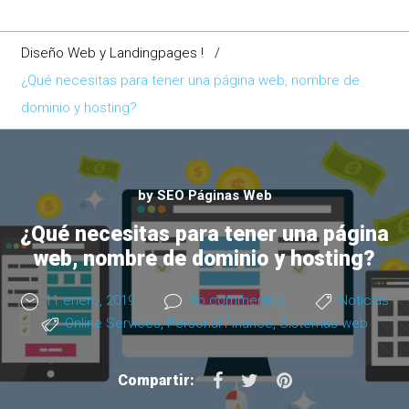
Diseño Web y Landingpages !
/
¿Qué necesitas para tener una página web, nombre de
dominio y hosting?
by
SEO Páginas Web
¿Qué necesitas para tener una página
web, nombre de dominio y hosting?
11 enero, 2019
No comment(s)
Noticias
Online Services
,
Personal Finance
,
Sistemas web
F
T
P
Compartir:
a
w
i