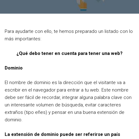
c
i
n
e
t
t
b
t
e
Para ayudarte con ello, te hemos preparado un listado con lo
o
e
r
más importantes:
o
r
e
¿Qué debo tener en cuenta para tener una web?
k
s
t
Dominio
El nombre de dominio es la dirección que el visitante va a
escribir en el navegador para entrar a tu web. Este nombre
debe ser fácil de recordar, integrar alguna palabra clave con
un interesante volumen de búsqueda, evitar caracteres
extraños (tipo eñes) y pensar en una buena extensión de
dominio.
La extensión de dominio puede ser referirse un país