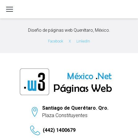
S
k
i
p
Diseño de páginas web Querétaro, México.
t
o
Facebook
X
LinkedIn
c
o
n
t
e
n
t
Santiago de Querétaro. Qro.
Plaza Constituyentes
(442) 1400679