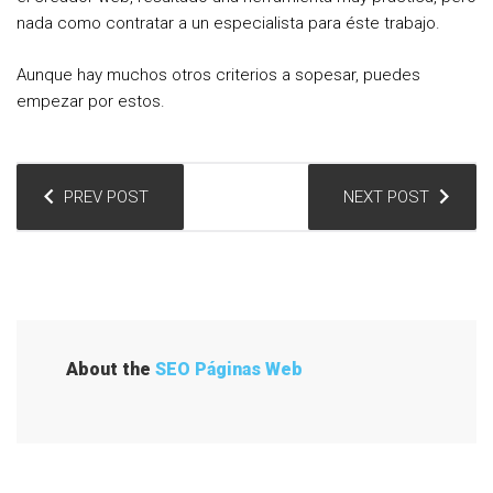
nada como contratar a un especialista para éste trabajo.
Aunque hay muchos otros criterios a sopesar, puedes
empezar por estos.
N
PREV POST
NEXT POST
a
v
e
g
a
About the
SEO Páginas Web
c
i
ó