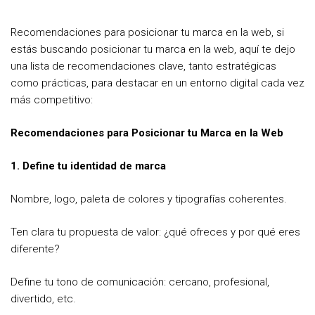
e
t
t
b
t
e
Recomendaciones para posicionar tu marca en la web, si
o
e
r
estás buscando posicionar tu marca en la web, aquí te dejo
o
r
e
una lista de recomendaciones clave, tanto estratégicas
como prácticas, para destacar en un entorno digital cada vez
k
s
más competitivo:
t
Recomendaciones para Posicionar tu Marca en la Web
1. Define tu identidad de marca
Nombre, logo, paleta de colores y tipografías coherentes.
Ten clara tu propuesta de valor: ¿qué ofreces y por qué eres
diferente?
Define tu tono de comunicación: cercano, profesional,
divertido, etc.