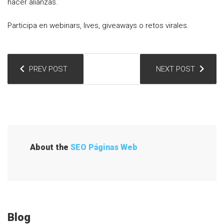
hacer alianzas.
Participa en webinars, lives, giveaways o retos virales.
N
PREV POST
NEXT POST
a
v
e
g
a
About the
SEO Páginas Web
c
i
ó
n
Blog