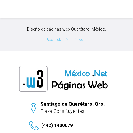
S
k
i
p
Diseño de páginas web Querétaro, México.
t
o
Facebook
X
LinkedIn
c
o
n
t
e
n
t
Santiago de Querétaro. Qro.
Plaza Constituyentes
(442) 1400679