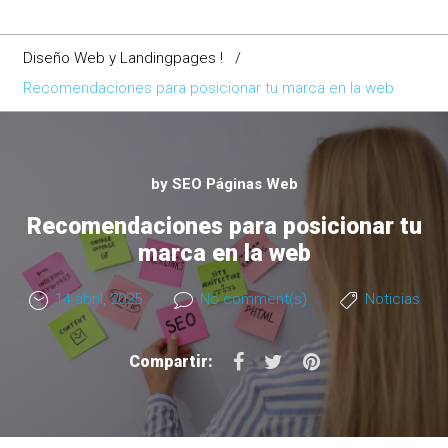
Diseño Web y Landingpages !
/
Recomendaciones para posicionar tu marca en la web
by
SEO Páginas Web
Recomendaciones para posicionar tu
marca en la web
14 abril, 2025
No comment(s)
Noticias
F
T
P
Compartir:
a
w
i
c
i
n