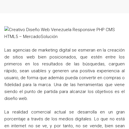
a
w
i
c
i
n
e
t
t
b
t
e
o
e
r
o
r
e
Las agencias de marketing digital se esmeran en la creación
k
s
de sitios web bien posicionados, que estén entre los
t
primeros en los resultados de las búsquedas, carguen
rápido, sean usables y generen una positiva experiencia al
usuario, de forma que además pueda convertir en compras o
fidelidad para la marca. Una de las herramientas que viene
siendo el punto de partida para alcanzar los objetivos es el
diseño web.
La realidad comercial actual se desarrolla en un gran
porcentaje a través de los medios digitales. Lo que no está
en internet no se ve, y por tanto, no se vende, bien sean