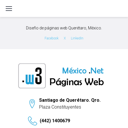
S
k
i
p
Diseño de páginas web Querétaro, México.
t
o
Facebook
X
LinkedIn
c
o
n
t
e
n
t
Santiago de Querétaro. Qro.
Plaza Constituyentes
(442) 1400679