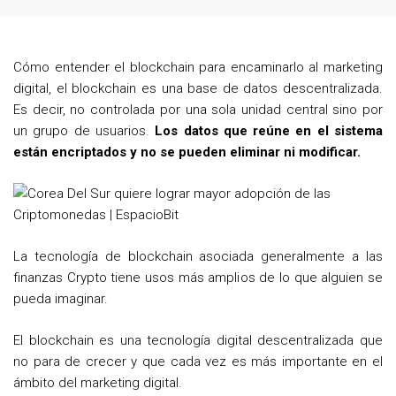
c
i
n
e
t
t
b
t
e
Cómo entender el blockchain para encaminarlo al marketing
o
e
r
digital, el blockchain es una base de datos descentralizada.
o
r
e
Es decir, no controlada por una sola unidad central sino por
un grupo de usuarios.
Los datos que reúne en el sistema
k
s
están encriptados y no se pueden eliminar ni modificar.
t
La tecnología de blockchain asociada generalmente a las
finanzas Crypto tiene usos más amplios de lo que alguien se
pueda imaginar.
El blockchain es una tecnología digital descentralizada que
no para de crecer y que cada vez es más importante en el
ámbito del marketing digital.