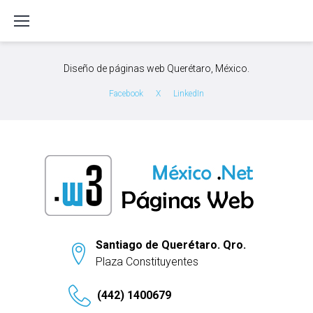
S
k
i
p
Diseño de páginas web Querétaro, México.
t
o
Facebook
X
LinkedIn
c
o
n
t
e
n
t
Santiago de Querétaro. Qro.
Plaza Constituyentes
(442) 1400679