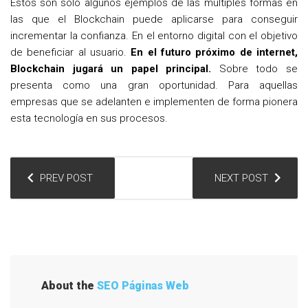
Estos son solo algunos ejemplos de las múltiples formas en
las que el Blockchain puede aplicarse para conseguir
incrementar la confianza. En el entorno digital con el objetivo
de beneficiar al usuario.
En el futuro próximo de internet,
Blockchain jugará un papel principal.
Sobre todo se
presenta como una gran oportunidad. Para aquellas
empresas que se adelanten e implementen de forma pionera
esta tecnología en sus procesos.
N
PREV POST
NEXT POST
a
v
e
g
a
About the
SEO Páginas Web
c