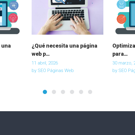
 una
¿Qué necesita una página
Optimiza
web p…
para…
11 abril, 2026
30 marzo, 
by
SEO Páginas Web
by
SEO Pá