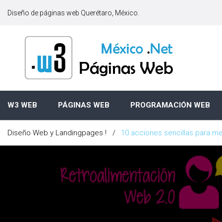
S
Diseño de páginas web Querétaro, México.
k
i
p
t
o
c
o
n
W3 WEB
PÁGINAS WEB
PROGRAMACIÓN WEB
t
e
Diseño Web y Landingpages !
/
10 acciones sencillas para m
n
t