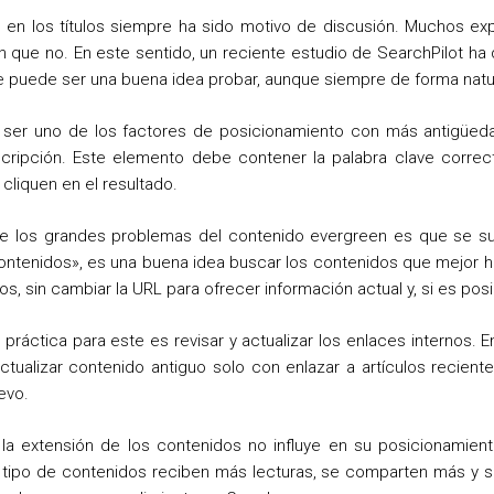
 en los títulos siempre ha sido motivo de discusión. Muchos ex
en que no. En este sentido, un reciente estudio de SearchPilot h
ue puede ser una buena idea probar, aunque siempre de forma natu
ser uno de los factores de posicionamiento con más antigüeda
ripción. Este elemento debe contener la palabra clave correcta
cliquen en el resultado.
 los grandes problemas del contenido evergreen es que se sue
contenidos», es una buena idea buscar los contenidos que mejor h
los, sin cambiar la URL para ofrecer información actual y, si es pos
práctica para este es revisar y actualizar los enlaces internos. 
actualizar contenido antiguo solo con enlazar a artículos recient
evo.
a extensión de los contenidos no influye en su posicionamiento
e tipo de contenidos reciben más lecturas, se comparten más y 