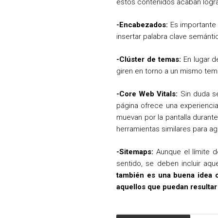
estos contenidos acaban logr
-Encabezados:
Es importante 
insertar palabra clave semánti
-Clúster de temas:
En lugar d
giren en torno a un mismo tema
-Core Web Vitals:
Sin duda se
página ofrece una experienci
muevan por la pantalla durante
herramientas similares para agi
-Sitemaps:
Aunque el límite d
sentido, se deben incluir aqu
también es una buena idea c
aquellos que puedan resultar 