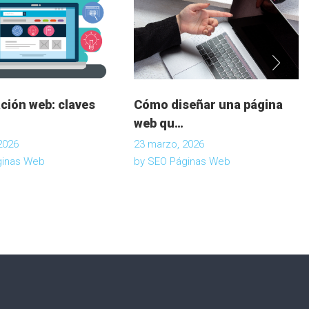
ción web: claves
Cómo diseñar una página
web qu…
2026
23 marzo, 2026
ginas Web
by
SEO Páginas Web