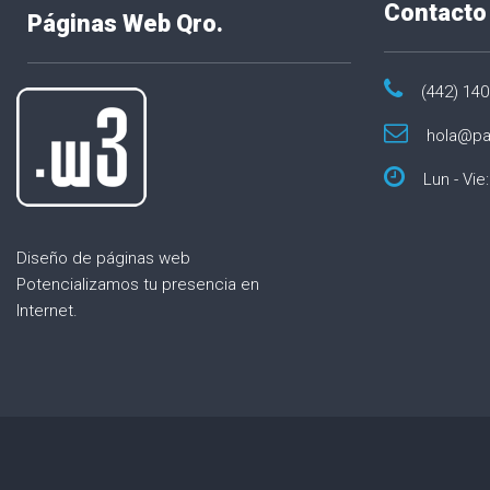
a
Contacto
Páginas Web Qro.
d
(442) 14
a
hola@pa
s
Lun - Vie:
Diseño de páginas web
Potencializamos tu presencia en
Internet.