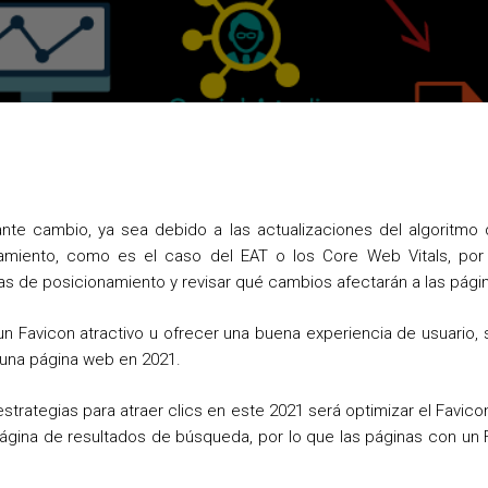
o
e
r
o
r
e
k
s
t
nte cambio, ya sea debido a las actualizaciones del algoritmo 
amiento, como es el caso del EAT o los Core Web Vitals, po
ias de posicionamiento y revisar qué cambios afectarán a las pági
 un Favicon atractivo u ofrecer una buena experiencia de usuario,
e una página web en 2021.
strategias para atraer clics en este 2021 será optimizar el Favi
ágina de resultados de búsqueda, por lo que las páginas con un F