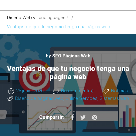
Diseño Web y Landingpages !
/
Ventajas de que tu negocio tenga una página web
by
SEO Páginas Web
Ventajas de que tu negocio tenga una
página web
25 junio, 2020
No comment(s)
Noticias
Diseño de páginas web
,
Online Services
,
Sistemas web
F
T
P
Compartir:
a
w
i
c
i
n