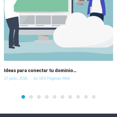
d
a
s
Ideas para conectar tu dominio…
27 junio, 2026
by
SEO Páginas Web