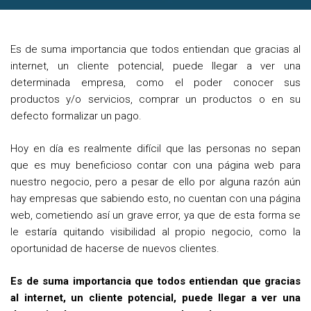
e
t
t
b
t
e
Es de suma importancia que todos entiendan que gracias al
o
e
r
internet, un cliente potencial, puede llegar a ver una
o
r
e
determinada empresa, como el poder conocer sus
productos y/o servicios, comprar un productos o en su
k
s
defecto formalizar un pago.
t
Hoy en día es realmente difícil que las personas no sepan
que es muy beneficioso contar con una página web para
nuestro negocio, pero a pesar de ello por alguna razón aún
hay empresas que sabiendo esto, no cuentan con una página
web, cometiendo así un grave error, ya que de esta forma se
le estaría quitando visibilidad al propio negocio, como la
oportunidad de hacerse de nuevos clientes.
Es de suma importancia que todos entiendan que gracias
al internet, un cliente potencial, puede llegar a ver una