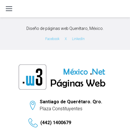
S
k
i
p
Diseño de páginas web Querétaro, México.
t
o
Facebook
X
LinkedIn
c
o
n
t
e
n
t
Santiago de Querétaro. Qro.
Plaza Constituyentes
(442) 1400679