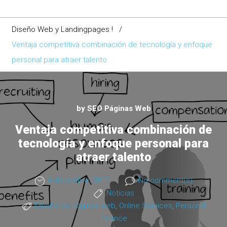
Diseño Web y Landingpages !
/
Ventaja competitiva combinación de tecnología y enfoque
personal para atraer talento
by
SEO Páginas Web
Ventaja competitiva combinación de
tecnología y enfoque personal para
atraer talento
6 diciembre, 2017
No comment(s)
Noticias
Diseño de páginas web
,
Online Services
,
Personal
Finance