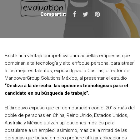
F
T
P
Compartir:
a
w
i
c
i
n
e
t
t
b
t
e
Existe una ventaja competitiva para aquellas empresas que
o
e
r
combinan alta tecnología y alto enfoque personal para atraer
o
r
e
a los mejores talentos, expuso Ignacio Casillas, director de
ManpowerGroup Solutions México, al presentar el estudio
k
s
“Desliza a la derecha: las opciones tecnológicas para el
t
candidato en su búsqueda de trabajo”.
El directivo expuso que en comparación con el 2015, más del
doble de personas en China, Reino Unido, Estados Unidos,
Australia y México utilizan aplicaciones móviles para
postularse a un empleo; asimismo, más de la mitad de las
personas que busca empleo prefiere utilizar aplicaciones