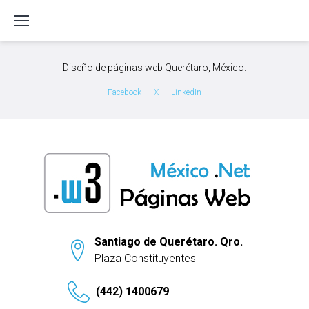
S
k
i
p
Diseño de páginas web Querétaro, México.
t
o
Facebook
X
LinkedIn
c
o
n
t
e
n
t
Santiago de Querétaro. Qro.
Plaza Constituyentes
(442) 1400679