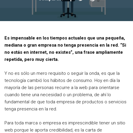
a
w
i
c
i
n
e
t
t
b
t
e
Es impensable en los tiempos actuales que una pequeña,
o
e
r
mediana o gran empresa no tenga presencia en la red. “Si
o
r
e
no estás en internet, no existes”, una frase ampliamente
repetida, pero muy cierta.
k
s
t
Y no es sólo un mero requisito o seguir la onda, es que la
tecnología cambió los hábitos de consumo. Hoy en día la
mayoría de las personas recurre a la web para orientarse
cuando tiene una necesidad o un problema, de ahí lo
fundamental de que toda empresa de productos o servicios
tenga presencia en la red.
Para toda marca o empresa es imprescindible tener un sitio
web porque le aporta credibilidad, es la carta de