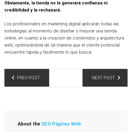
Obviamente, la tienda no le generará confianza ni
credibilidad y la rechazará.
Los profesionales en marketing digital aplicarán todas las
estrategias al momento de diseñar o mejorar una tienda
online, en cuanto a la creación de contenidos y arquitectura
web, optimizándola de tal manera que el cliente potencial
encuentre rápida y fácilmente lo que busca.
N
PREV POST
NEXT POST
a
v
e
g
a
About the
SEO Páginas Web