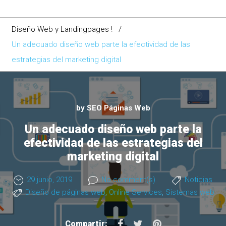
Diseño Web y Landingpages !
/
Un adecuado diseño web parte la efectividad de las
estrategias del marketing digital
by
SEO Páginas Web
Un adecuado diseño web parte la
efectividad de las estrategias del
marketing digital
29 junio, 2019
No comment(s)
Noticias
Diseño de páginas web
,
Online Services
,
Sistemas web
F
T
P
Compartir: