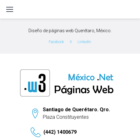
S
k
i
p
Diseño de páginas web Querétaro, México.
t
o
Facebook
X
LinkedIn
c
o
n
t
e
n
t
Santiago de Querétaro. Qro.
Plaza Constituyentes
(442) 1400679