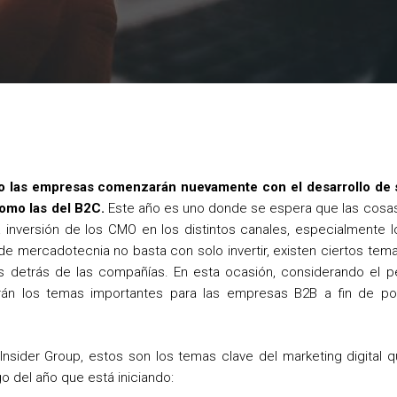
o
e
r
o
r
e
k
s
t
llo las empresas comenzarán nuevamente con el desarrollo de s
omo las del B2C.
Este año es uno donde se espera que las cosas 
inversión de los CMO en los distintos canales, especialmente lo
de mercadotecnia no basta con solo invertir, existen ciertos tem
s detrás de las compañías. En esta ocasión, considerando el pe
án los temas importantes para las empresas B2B a fin de po
Insider Group, estos son los temas clave del marketing digital
go del año que está iniciando: