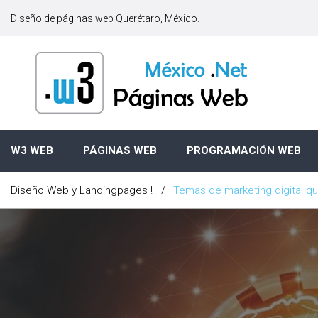
S
Diseño de páginas web Querétaro, México.
k
i
p
t
o
c
o
n
W3 WEB
PÁGINAS WEB
PROGRAMACIÓN WEB
t
e
Diseño Web y Landingpages !
/
Temas de marketing digital q
n
t