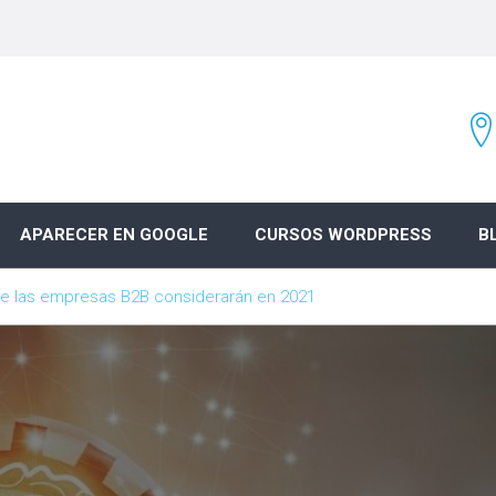
APARECER EN GOOGLE
CURSOS WORDPRESS
B
ue las empresas B2B considerarán en 2021