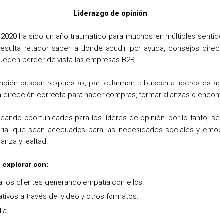
Liderazgo de opinión
l 2020 ha sido un año traumático para muchos en múltiples sentid
resulta retador saber a dónde acudir por ayuda, consejos direc
ueden perder de vista las empresas B2B.
ambién buscan respuestas, particularmente buscan a líderes estab
la dirección correcta para hacer compras, formar alianzas o encont
reando oportunidades para los líderes de opinión, por lo tanto, s
stria, que sean adecuados para las necesidades sociales y emoc
anza y lealtad.
 explorar son:
 los clientes generando empatía con ellos.
ivos a través del video y otros formatos.
día