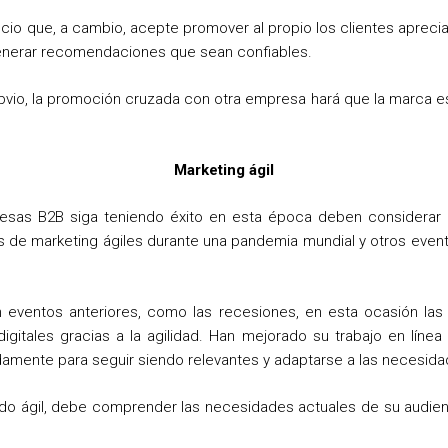
io que, a cambio, acepte promover al propio los clientes apreciar
generar recomendaciones que sean confiables.
obvio, la promoción cruzada con otra empresa hará que la marca e
Marketing ágil
resas B2B siga teniendo éxito en esta época deben considerar 
ias de marketing ágiles durante una pandemia mundial y otros even
en eventos anteriores, como las recesiones, en esta ocasión l
digitales gracias a la agilidad. Han mejorado su trabajo en líne
pidamente para seguir siendo relevantes y adaptarse a las necesi
do ágil, debe comprender las necesidades actuales de su audien