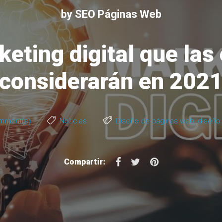
by
SEO Páginas Web
eting digital que la
considerarán en 202
mment(s)
Noticias
Diseño de páginas web
,
diseño
F
T
P
Compartir:
a
w
i
c
i
n
e
t
t
b
t
e