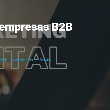
s empresas B2B
1
 web responsive
,
Online Services