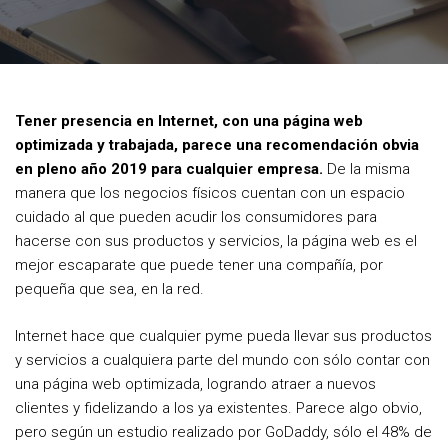
a
w
i
c
i
n
e
t
t
b
t
e
Tener presencia en Internet, con una página web
o
e
r
optimizada y trabajada, parece una recomendación obvia
o
r
e
en pleno año 2019 para cualquier empresa.
De la misma
manera que los negocios físicos cuentan con un espacio
k
s
cuidado al que pueden acudir los consumidores para
t
hacerse con sus productos y servicios, la página web es el
mejor escaparate que puede tener una compañía, por
pequeña que sea, en la red.
Internet hace que cualquier pyme pueda llevar sus productos
y servicios a cualquiera parte del mundo con sólo contar con
una página web optimizada, logrando atraer a nuevos
clientes y fidelizando a los ya existentes. Parece algo obvio,
pero según un estudio realizado por GoDaddy, sólo el 48% de