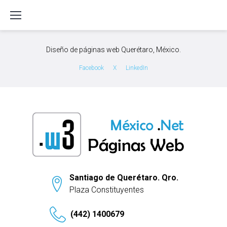
S
k
i
p
Diseño de páginas web Querétaro, México.
t
o
Facebook
X
LinkedIn
c
o
n
t
e
n
t
Santiago de Querétaro. Qro.
Plaza Constituyentes
(442) 1400679