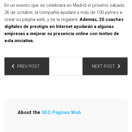
En un evento que se celebrará en Madrid el próximo sábado
26 de octubre, la compañía ayudará a más de 100 pymes a
crear su página web, y se la regalará.
Además, 20 coaches
digitales de prestigio en Internet ayudarán a algunas
empresas a mejorar su presencia online con motivo de
esta iniciativa.
N
PREV POST
NEXT POST
a
v
e
g
a
About the
SEO Páginas Web
c
i