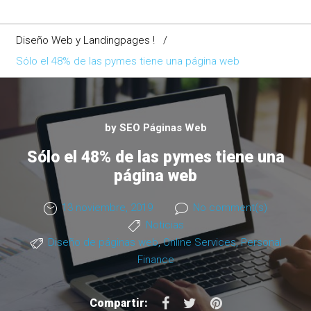
Diseño Web y Landingpages !
/
Sólo el 48% de las pymes tiene una página web
by
SEO Páginas Web
Sólo el 48% de las pymes tiene una
página web
13 noviembre, 2019
No comment(s)
Noticias
Diseño de páginas web
,
Online Services
,
Personal
Finance
F
T
P
Compartir: