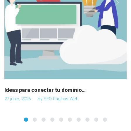
a
d
a
s
Ideas para conectar tu dominio…
27 junio, 2026
by
SEO Páginas Web