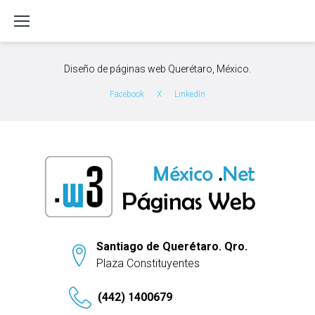
S
k
i
p
Diseño de páginas web Querétaro, México.
t
o
Facebook
X
LinkedIn
c
o
n
t
e
n
t
Santiago de Querétaro. Qro.
Plaza Constituyentes
(442) 1400679