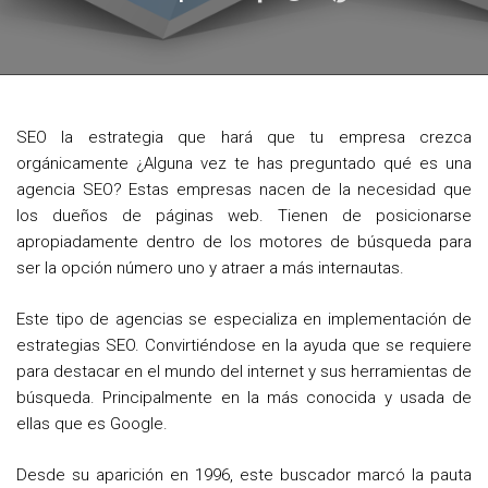
a
w
i
c
i
n
e
t
t
b
t
e
SEO la estrategia que hará que tu empresa crezca
o
e
r
orgánicamente ¿Alguna vez te has preguntado qué es una
o
r
e
agencia SEO? Estas empresas nacen de la necesidad que
los dueños de páginas web. Tienen de posicionarse
k
s
apropiadamente dentro de los motores de búsqueda para
t
ser la opción número uno y atraer a más internautas.
Este tipo de agencias se especializa en implementación de
estrategias SEO. Convirtiéndose en la ayuda que se requiere
para destacar en el mundo del internet y sus herramientas de
búsqueda. Principalmente en la más conocida y usada de
ellas que es Google.
Desde su aparición en 1996, este buscador marcó la pauta