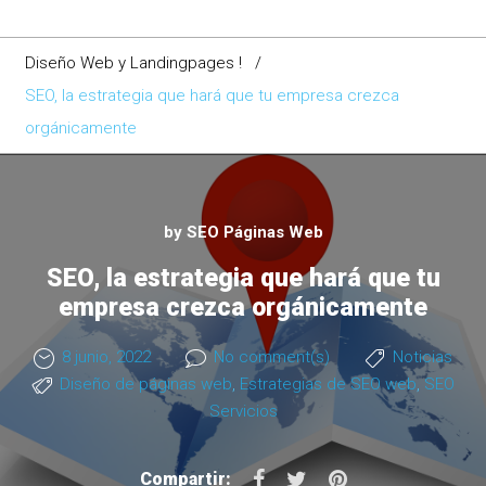
Diseño Web y Landingpages !
/
SEO, la estrategia que hará que tu empresa crezca
orgánicamente
by
SEO Páginas Web
SEO, la estrategia que hará que tu
empresa crezca orgánicamente
8 junio, 2022
No comment(s)
Noticias
Diseño de páginas web
,
Estrategias de SEO web
,
SEO
Servicios
F
T
P
Compartir: