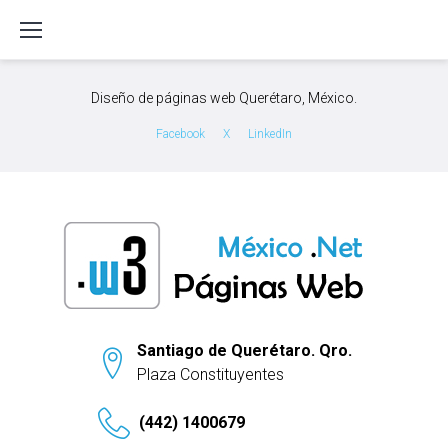
S
k
i
p
Diseño de páginas web Querétaro, México.
t
o
Facebook
X
LinkedIn
c
o
n
t
e
n
t
Santiago de Querétaro. Qro.
Plaza Constituyentes
(442) 1400679