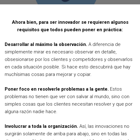
e
t
t
b
t
e
Ahora bien, para ser innovador se requieren algunos
o
e
r
requisitos que todos pueden poner en práctica:
o
r
e
Desarrollar al máximo la observación.
A diferencia de
k
s
simplemente mirar es necesario observar en detalle,
t
obsesionarse por los clientes y competidores y observarlos
en cada situación posible. Si hace esto descubrirá que hay
muchísimas cosas para mejorar y copiar.
Poner foco en resolverle problemas a la gente.
Estos
problemas no tienen que ver con salvar al mundo, sino con
simples cosas que los clientes necesitan resolver y que por
alguna razón nadie hace.
Involucrar a toda la organización.
Así, las innovaciones no
surgirán solamente de arriba para abajo, sino en todas las