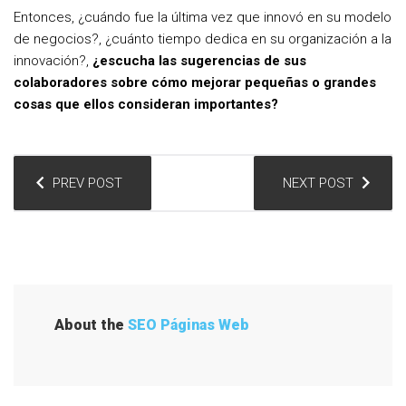
Entonces, ¿cuándo fue la última vez que innovó en su modelo
de negocios?, ¿cuánto tiempo dedica en su organización a la
innovación?,
¿escucha las sugerencias de sus
colaboradores sobre cómo mejorar pequeñas o grandes
cosas que ellos consideran importantes?
N
PREV POST
NEXT POST
a
v
e
g
a
About the
SEO Páginas Web
c
i