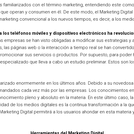
s familiarizados con el término marketing, entendiendo este como e
ue operan y consumen en él. De este modo, el Marketing Digital v
marketing convencional a los nuevos tiempos, es decir, a los medio
a los teléfonos móviles y dispositivos electrónicos ha revoluci
las empresas se han visto obligadas a modificar sus estrategias y 
es, las páginas web o la interacción a tiempo real se han converti
romocionar sus servicios o productos. Por supuesto, para poder 
especializado que lleva a cabo un estudio preliminar. Estos son l
pularizado enormemente en los últimos años. Debido a su novedosa 
emandados cada vez más por las empresas. Los conocimientos en 
nocimiento pleno y absoluto en la materia. En este último caso, l
idad de los medios digitales es la continua transformación a la qu
arketing Digital permitirá a los usuarios ahondar en esta materia y
Herramientas del Marketing Digital