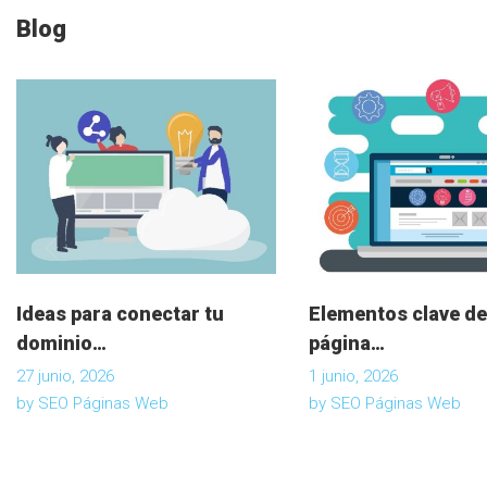
c
Blog
i
ó
n
d
Ideas para conectar tu
Elementos clave de
e
dominio…
página…
27 junio, 2026
1 junio, 2026
e
by
SEO Páginas Web
by
SEO Páginas Web
n