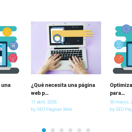
 una
¿Qué necesita una página
Optimiza
web p…
para…
11 abril, 2026
30 marzo, 
by
SEO Páginas Web
by
SEO Pá