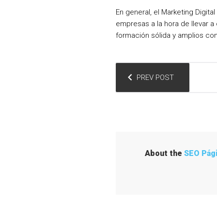
En general, el Marketing Digit
empresas a la hora de llevar a
formación sólida y amplios con
N
PREV POST
a
v
e
About the
SEO Pág
g
a