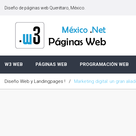
S
Diseño de páginas web Querétaro, México.
k
i
p
t
o
c
o
n
W3 WEB
PÁGINAS WEB
PROGRAMACIÓN WEB
t
e
Diseño Web y Landingpages !
/
Marketing digital: un gran ali
n
t