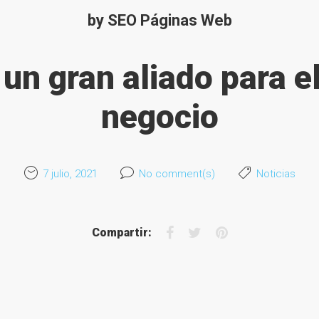
by
SEO Páginas Web
 un gran aliado para e
negocio
7 julio, 2021
No comment(s)
Noticias
F
T
P
Compartir:
a
w
i
c
i
n
e
t
t
b
t
e