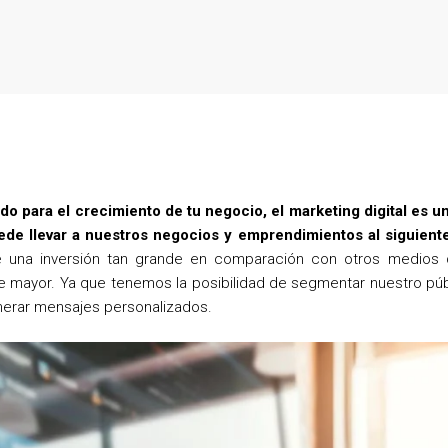
o
e
r
o
r
e
k
s
t
iado para el crecimiento de tu negocio, el marketing digital es
de llevar a nuestros negocios y emprendimientos al siguiente
e una inversión tan grande en comparación con otros medios de
 mayor. Ya que tenemos la posibilidad de segmentar nuestro púb
enerar mensajes personalizados.