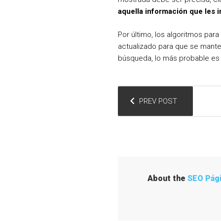
aquella información que les i
Por último, los algoritmos par
actualizado para que se manten
búsqueda, lo más probable es 
N
PREV POST
a
v
e
About the
SEO Pág
g