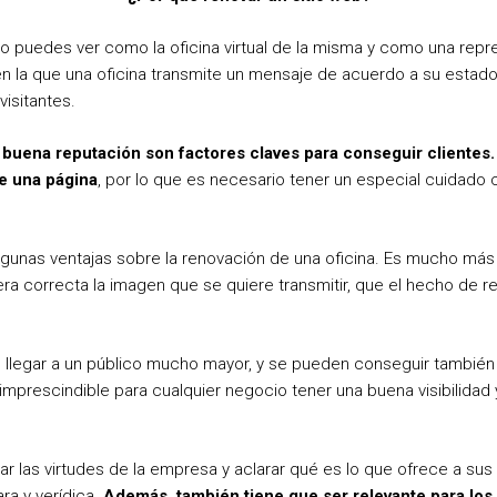
lo puedes ver como la oficina virtual de la misma y como una rep
n la que una oficina transmite un mensaje de acuerdo a su estado,
visitantes.
a buena reputación son factores claves para conseguir clientes
de una página
, por lo que es necesario tener un especial cuidado co
gunas ventajas sobre la renovación de una oficina. Es mucho más
a correcta la imagen que se quiere transmitir, que el hecho de re
te llegar a un público mucho mayor, y se pueden conseguir también 
imprescindible para cualquier negocio tener una buena visibilidad 
r las virtudes de la empresa y aclarar qué es lo que ofrece a sus 
ra y verídica.
Además, también tiene que ser relevante para los