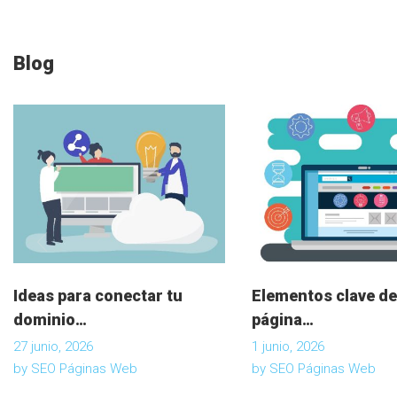
a
c
Blog
i
ó
n
d
Ideas para conectar tu
Elementos clave de
e
dominio…
página…
27 junio, 2026
1 junio, 2026
e
by
SEO Páginas Web
by
SEO Páginas Web