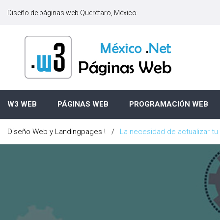
S
Diseño de páginas web Querétaro, México.
k
i
p
t
o
c
o
n
W3 WEB
PÁGINAS WEB
PROGRAMACIÓN WEB
t
e
Diseño Web y Landingpages !
/
La necesidad de actualizar t
n
t