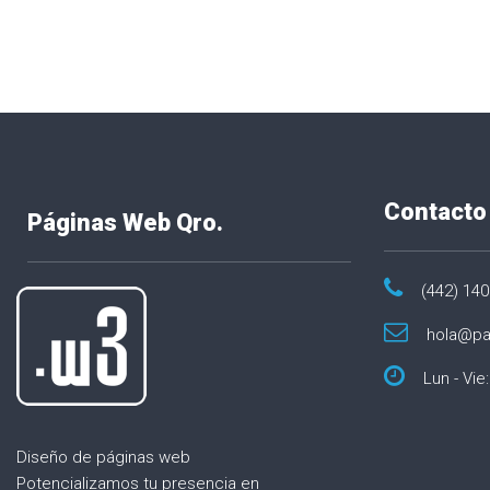
n
t
r
a
Contacto
Páginas Web Qro.
d
(442) 14
a
hola@pa
s
Lun - Vie:
Diseño de páginas web
Potencializamos tu presencia en