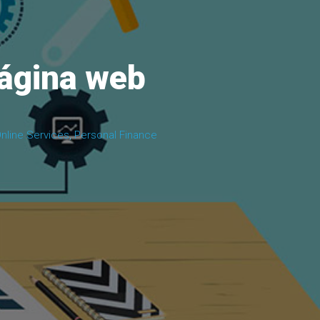
página web
nline Services
,
Personal Finance