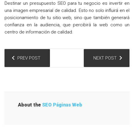
Destinar un presupuesto SEO para tu negocio es invertir en
una imagen empresarial de calidad. Esto no solo influirá en el
posicionamiento de tu sitio web, sino que también generará
confianza en la audiencia, que percibirá la web como un
centro de información de calidad.
N
PREV POST
NEXT POST
a
v
e
g
a
About the
SEO Páginas Web
c
i
ó