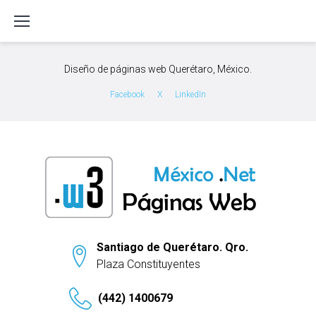
S
k
i
p
Diseño de páginas web Querétaro, México.
t
o
Facebook
X
LinkedIn
c
o
n
t
e
n
t
Santiago de Querétaro. Qro.
Plaza Constituyentes
(442) 1400679