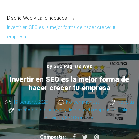
Diseño Web y Landingpages !
/
Invertir en SEO es la mejor forma de hacer crecer tu
empresa
by
SEO Páginas Web
Invertir en SEO es la mejor forma de
hacer crecer tu empresa
19 octubre, 2020
No comment(s)
Noticias
Diseño de páginas web
,
diseño web responsive
,
Online
Services
,
SEO Servicios
F
T
P
Compartir: