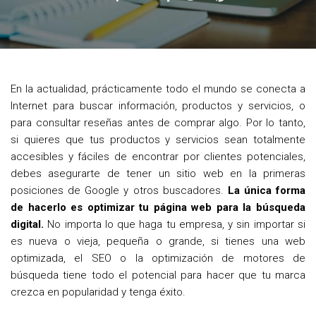
a
w
i
c
i
n
e
t
t
b
t
e
En la actualidad, prácticamente todo el mundo se conecta a
o
e
r
Internet para buscar información, productos y servicios, o
o
r
e
para consultar reseñas antes de comprar algo. Por lo tanto,
si quieres que tus productos y servicios sean totalmente
k
s
accesibles y fáciles de encontrar por clientes potenciales,
t
debes asegurarte de tener un sitio web en la primeras
posiciones de Google y otros buscadores.
La única forma
de hacerlo es optimizar tu página web para la búsqueda
digital.
No importa lo que haga tu empresa, y sin importar si
es nueva o vieja, pequeña o grande, si tienes una web
optimizada, el SEO o la optimización de motores de
búsqueda tiene todo el potencial para hacer que tu marca
crezca en popularidad y tenga éxito.