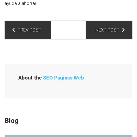
ayuda a ahorrar.
N
PREV POST
NEXT POST
a
v
e
g
a
About the
SEO Páginas Web
c
i
ó
n
Blog
d
e