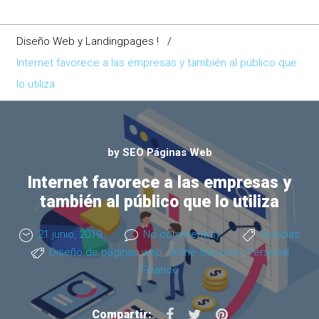
Diseño Web y Landingpages !
/
Internet favorece a las empresas y también al público que
lo utiliza
by
SEO Páginas Web
Internet favorece a las empresas y
también al público que lo utiliza
21 junio, 2019
No comment(s)
Noticias
Diseño de páginas web
,
Online Services
,
Personal
Finance
F
T
P
Compartir: