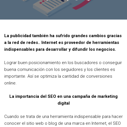
a
w
i
c
i
n
e
t
t
b
t
e
La publicidad también ha sufrido grandes cambios gracias
o
e
r
a la red de redes.. Internet es proveedor de herramientas
o
r
e
indispensables para desarrollar y difundir los negocios.
k
s
Lograr buen posicionamiento en los buscadores o conseguir
t
buena comunicación con los seguidores y los clientes es
importante. Así se optimiza la cantidad de conversiones
online.
La importancia del SEO en una campaña de marketing
digital
Cuando se trata de una herramienta indispensable para hacer
conocer el sitio web o blog de una marca en Internet, el SEO