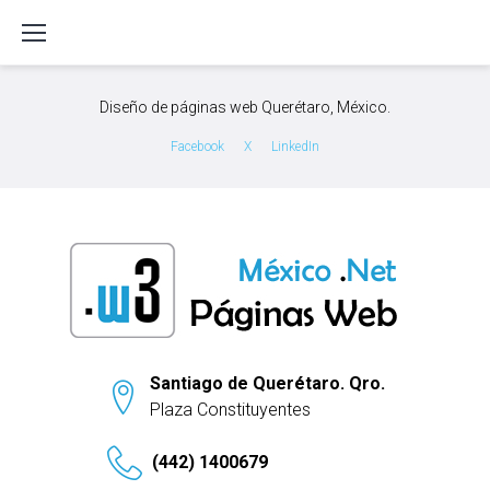
S
k
i
p
Diseño de páginas web Querétaro, México.
t
o
Facebook
X
LinkedIn
c
o
n
t
e
n
t
Santiago de Querétaro. Qro.
Plaza Constituyentes
(442) 1400679