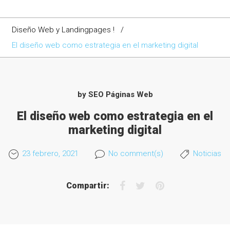
Diseño Web y Landingpages !
/
El diseño web como estrategia en el marketing digital
by
SEO Páginas Web
El diseño web como estrategia en el
marketing digital
23 febrero, 2021
No comment(s)
Noticias
F
T
P
Compartir:
a
w
i
c
i
n