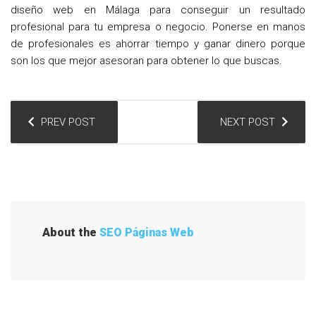
diseño web en Málaga para conseguir un resultado
profesional para tu empresa o negocio. Ponerse en manos
de profesionales es ahorrar tiempo y ganar dinero porque
son los que mejor asesoran para obtener lo que buscas.
N
PREV POST
NEXT POST
a
v
e
g
a
About the
SEO Páginas Web
c
i
ó