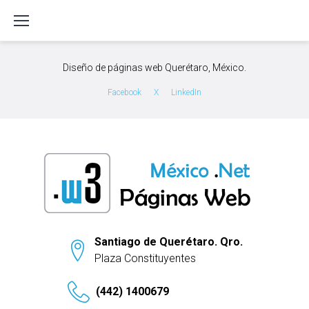
S
k
i
p
Diseño de páginas web Querétaro, México.
t
o
Facebook
X
LinkedIn
c
o
n
t
e
n
t
Santiago de Querétaro. Qro.
Plaza Constituyentes
(442) 1400679