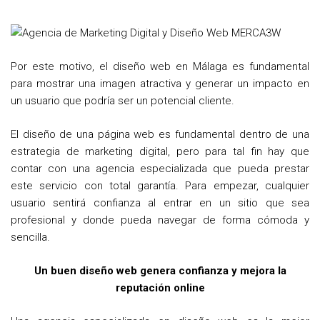
e
t
t
b
t
e
o
e
r
o
r
e
Por este motivo, el diseño web en Málaga es fundamental
para mostrar una imagen atractiva y generar un impacto en
k
s
un usuario que podría ser un potencial cliente.
t
El diseño de una página web es fundamental dentro de una
estrategia de marketing digital, pero para tal fin hay que
contar con una agencia especializada que pueda prestar
este servicio con total garantía. Para empezar, cualquier
usuario sentirá confianza al entrar en un sitio que sea
profesional y donde pueda navegar de forma cómoda y
sencilla.
Un buen diseño web genera confianza y mejora la
reputación online