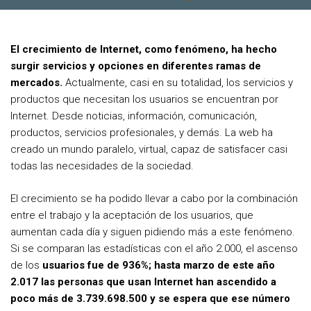
e
t
t
b
t
e
El crecimiento de Internet, como fenómeno, ha hecho
o
e
r
surgir servicios y opciones en diferentes ramas de
o
r
e
mercados.
Actualmente, casi en su totalidad, los servicios y
productos que necesitan los usuarios se encuentran por
k
s
Internet. Desde noticias, información, comunicación,
t
productos, servicios profesionales, y demás. La web ha
creado un mundo paralelo, virtual, capaz de satisfacer casi
todas las necesidades de la sociedad.
El crecimiento se ha podido llevar a cabo por la combinación
entre el trabajo y la aceptación de los usuarios, que
aumentan cada día y siguen pidiendo más a este fenómeno.
Si se comparan las estadísticas con el año 2.000, el ascenso
de los
usuarios fue de 936%; hasta marzo de este año
2.017 las personas que usan Internet han ascendido a
poco más de 3.739.698.500 y se espera que ese número