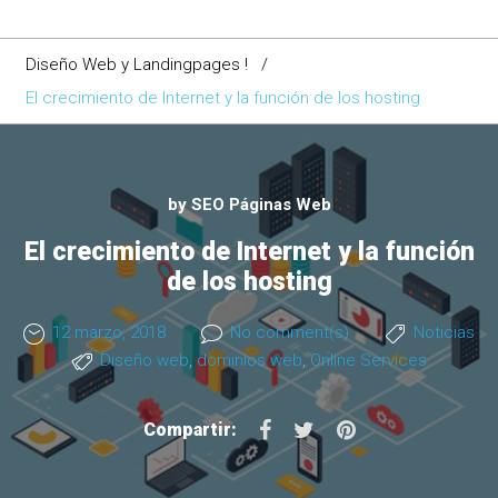
Diseño Web y Landingpages !
/
El crecimiento de Internet y la función de los hosting
by
SEO Páginas Web
El crecimiento de Internet y la función
de los hosting
12 marzo, 2018
No comment(s)
Noticias
Diseño web
,
dominios web
,
Online Services
F
T
P
Compartir:
a
w
i
c
i
n