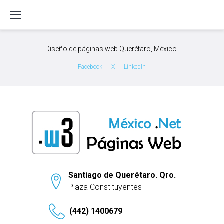
S
k
i
p
Diseño de páginas web Querétaro, México.
t
o
Facebook
X
LinkedIn
c
o
n
t
e
n
t
Santiago de Querétaro. Qro.
Plaza Constituyentes
(442) 1400679