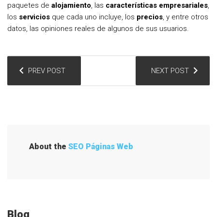
paquetes de
alojamiento
, las
características
empresariales
,
los
servicios
que cada uno incluye, los
precios
, y entre otros
datos, las opiniones reales de algunos de sus usuarios.
N
PREV POST
NEXT POST
a
v
e
g
a
About the
SEO Páginas Web
c
i
ó
n
Blog