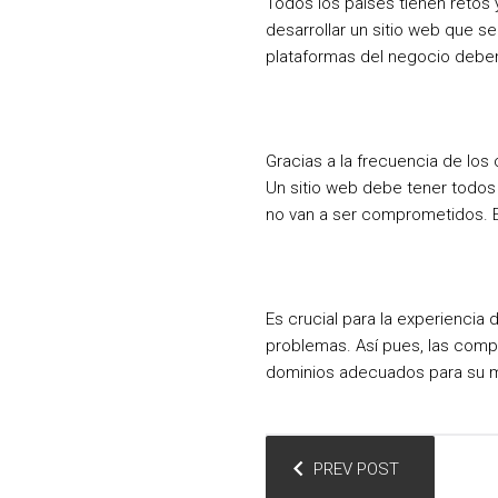
Todos los países tienen retos 
desarrollar un sitio web que s
plataformas del negocio deben 
Gracias a la frecuencia de lo
Un sitio web debe tener todos
no van a ser comprometidos. En
Es crucial para la experiencia
problemas. Así pues, las comp
dominios adecuados para su mar
N
PREV POST