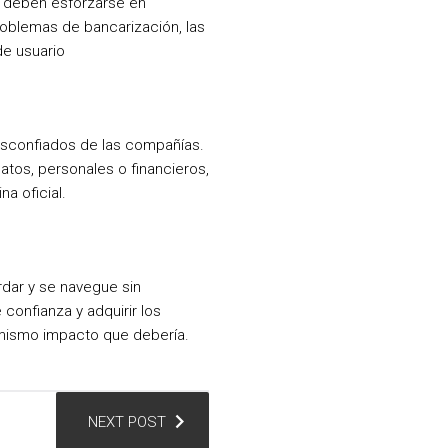
as deben esforzarse en
roblemas de bancarización, las
de usuario
esconfiados de las compañías.
tos, personales o financieros,
a oficial.
rdar y se navegue sin
confianza y adquirir los
l mismo impacto que debería.
NEXT POST