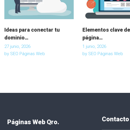
n
d
Ideas para conectar tu
Elementos clave de
e
dominio…
página…
27 junio, 2026
1 junio, 2026
e
by
SEO Páginas Web
by
SEO Páginas Web
n
t
r
a
Contacto
Páginas Web Qro.