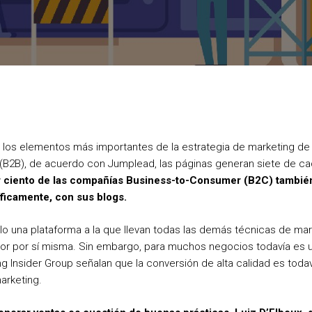
o
e
r
o
r
e
k
s
t
e los elementos más importantes de la estrategia de marketing de
(B2B), de acuerdo con Jumplead, las páginas generan siete de ca
 ciento de las compañías Business-to-Consumer (B2C) también 
íficamente, con sus blogs.
olo una plataforma a la que llevan todas las demás técnicas de mark
lor por sí misma. Sin embargo, para muchos negocios todavía es u
ng Insider Group señalan que la conversión de alta calidad es toda
arketing.