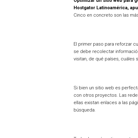
Optimizar un sitio web para g
Hostgator Latinoamérica, apu
Cinco en concreto son las más 
El primer paso para reforzar c
se debe recolectar información
visitan, de qué países, cuáles 
Si bien un sitio web es perfec
con otros proyectos. Las rede
ellas existan enlaces a las pá
búsqueda.