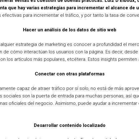
enerar ventas es cuestión de buenas prácticas. Luiz D’Elboux, 
nta que hay varias estrategias para incrementar el alcance de 
efectivas para incrementar el tráfico, y por tanto la tasa de conv
Hacer un análisis de los datos de sitio web
ualquier estrategia de marketing es conocer a profundidad el merca
 de cómo interactúan los usuarios con la página. Es decir, desde 
son los artículos más populares, etcétera. Estos insights permiten 
Conectar con otras plataformas
tamente capaz de atraer tráfico por sí solo, no está de más aprove
s sociales son la puerta de entrada para muchas personas, así qu
ginas oficiales del negocio. Asimismo, puede ayudar a incrementar
Desarrollar contenido localizado