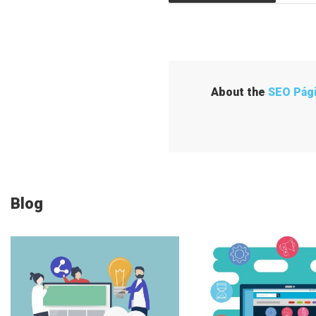
a
v
e
About the
SEO Pág
g
a
c
Blog
i
ó