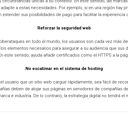
y circunstancias únicas a su contexto. En este sentido, las marc
e adapte a estas necesidades. Por ejemplo, si en una región hay p
extender sus posibilidades de pago para facilitar la experiencia 
Reforzar la seguridad web
s ciberataques en todo el mundo, los usuarios son cada vez más d
 los elementos necesarios para asegurar a su audiencia que sus da
 este sentido, ayuda añadir certificados como el HTTPS a la págin
No escatimar en el sistema de hosting
 del usuario que un sitio web cargue rápidamente, sea fácil de reco
añías deben de alojar sus páginas en servidores de compañías de 
ca e industria. De lo contrario, la estrategia digital no tendrá e