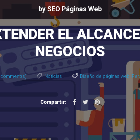
by
SEO Páginas Web
XTENDER EL ALCANCE 
NEGOCIOS
 comment(s)
Noticias
Diseño de páginas web
,
Per
F
T
P
Compartir:
a
w
i
c
i
n
e
t
t
b
t
e