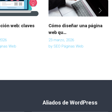
ción web: claves
Cómo diseñar una página
web qu…
2026
23 marzo, 2026
ginas Web
by
SEO Páginas Web
Aliados de WordPress