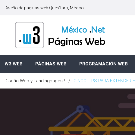
S
Diseño de páginas web Querétaro, México.
k
i
p
t
o
c
o
n
W3 WEB
PÁGINAS WEB
PROGRAMACIÓN WEB
t
e
Diseño Web y Landingpages !
/
CINCO TIPS PARA EXTENDER 
n
t