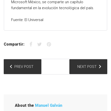
Microsoft México, se comparte un capítulo
fundamental en la evolución tecnológica del país.
Fuente: El Universal
F
T
P
Compartir:
a
w
i
c
i
n
N
e
t
t
PREV POST
NEXT POST
a
b
t
e
v
o
e
r
e
o
r
e
g
k
s
a
t
About the
Manuel Galván