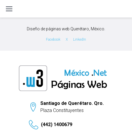
S
k
i
p
Diseño de páginas web Querétaro, México.
t
o
Facebook
X
LinkedIn
c
o
n
t
e
n
t
Santiago de Querétaro. Qro.
Plaza Constituyentes
(442) 1400679