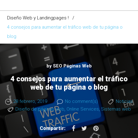
Diseño Web y Landingpages !
/
4 consejos para aumentar el tráfico web de tu página o
blog
by
SEO Páginas Web
4 consejos para aumentar el tráfico
web de tu página o blog
28 febrero, 2019
No comment(s)
Noticias
Diseño de páginas web
,
Online Services
,
Sistemas web
F
T
P
Compartir:
a
w
i