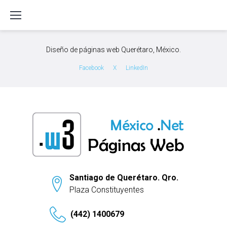
S
k
i
p
Diseño de páginas web Querétaro, México.
t
o
Facebook
X
LinkedIn
c
o
n
t
e
n
t
Santiago de Querétaro. Qro.
Plaza Constituyentes
(442) 1400679