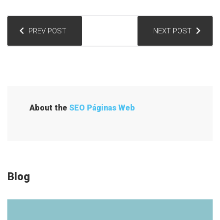
N
PREV POST
NEXT POST
a
v
e
g
a
About the
SEO Páginas Web
c
i
ó
n
Blog
d
e
e