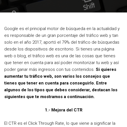
c
i
n
e
t
t
b
t
e
Google es el principal motor de búsqueda en la actualidad y
o
e
r
es responsable de un gran porcentaje del tráfico web y tan
o
r
e
solo en el año 2017, aportó el 79% del tráfico de búsquedas
desde los dispositivos de escritorio. Si tienes una página
k
s
web o blog, el tráfico web es una de las cosas que tienes
t
que tener en cuenta para así poder monitorizar tu web y así
poder ganar más ingresos con tus contenidos.
Si quieres
aumentar tu tráfico web, son varios los consejos que
tienes que tener en cuenta para conseguirlo. Entre
algunos de los tipos que debes considerar, destacan los
siguientes que te mostramos a continuación.
1.- Mejora del CTR
El CTR es el Click Through Rate, lo que viene a significar la